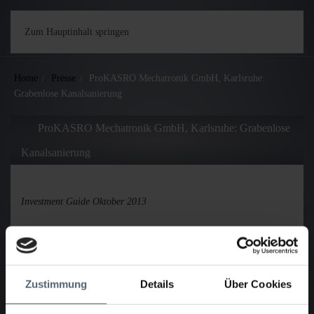
Zum Hauptinhalt springen
Home
Presse
ProKASRO Mechatronik GmbH, Karlsruhe:
Grabenlose Kanalsanierung
ProKASRO Mechatronik GmbH, Karlsruhe: Grabenlose
Kanalsanierung
Veröffentlicht Januar 2016
Investment Guide Oktober 2013
Deutschlands nördlichster Punkt auf der Insel Sylt liegt etwa 874
Kilometer Luftlinie vom südlichsten Punkt bei Oberstdorf entfernt –
eine Distanz, die im Vergleich zur Gesamtlänge des öffentlichen
Kanalnetzes von rund einer halben Million Kilometer winzig
Zustimmung
Details
Über Cookies
ausfällt.
Dazu kommen noch private Abwasserleitungen mit einer