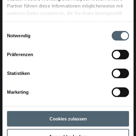
Partner führen diese Informationen möglicherweise mit
Download
Öffnen
weiteren Daten zusammen, die Sie ihnen bereitgestellt
haben oder die sie im Rahmen Ihrer Nutzung der Dienste
gesammelt haben.
Einwilligungsauswahl
Notwendig
Urkunde Güteschutz Kanalbau
Download
Öffnen
Präferenzen
Statistiken
Verfahrenshandbuch 2K-PUR-Verpressung
Marketing
Download
Öffnen
Cookies zulassen
Verfahrenshandbuch Hutsetzverfahren