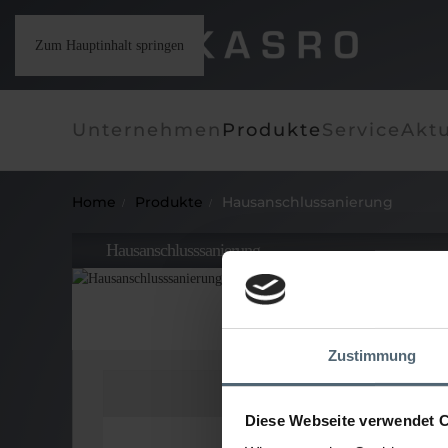
Zum Hauptinhalt springen
Unternehmen
Produkte
Service
Aktu
Home
Produkte
Hausanschlussanierung
Hausanschlusssanierung
Zustimmung
KASRO UV-Hausanschlussanla
Diese Webseite verwendet 