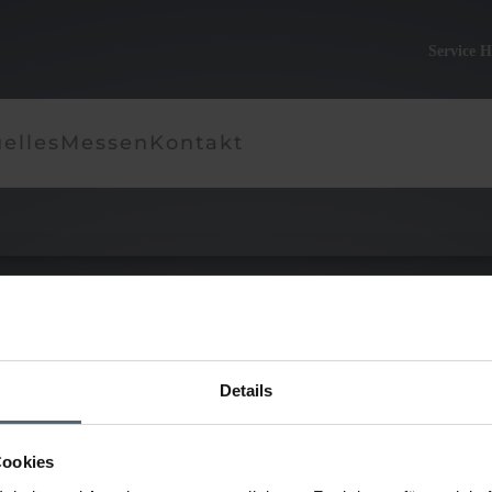
Service H
elles
Messen
Kontakt
Details
ge IKARUS
Cookies