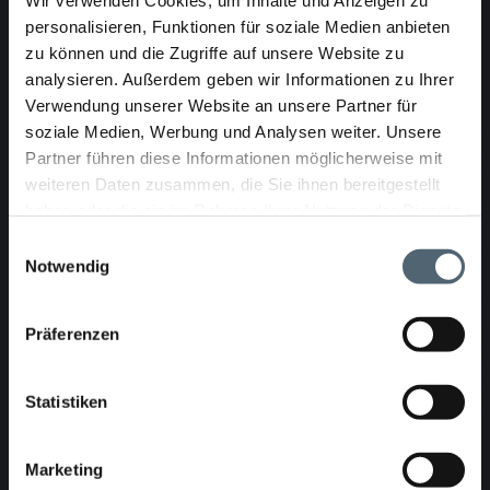
Wir verwenden Cookies, um Inhalte und Anzeigen zu
ArtikelNr.: 4020055
personalisieren, Funktionen für soziale Medien anbieten
zu können und die Zugriffe auf unsere Website zu
analysieren. Außerdem geben wir Informationen zu Ihrer
Verwendung unserer Website an unsere Partner für
KASRO UV-Packersatz DN 600-800
soziale Medien, Werbung und Analysen weiter. Unsere
Partner führen diese Informationen möglicherweise mit
weiteren Daten zusammen, die Sie ihnen bereitgestellt
haben oder die sie im Rahmen Ihrer Nutzung der Dienste
gesammelt haben.
Einwilligungsauswahl
Notwendig
Präferenzen
ArtikelNr.: 4020056
Statistiken
KASRO UV-Packer DN 1000
Marketing