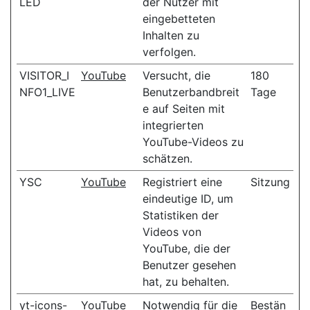
LED
der Nutzer mit
eingebetteten
Inhalten zu
verfolgen.
VISITOR_I
YouTube
Versucht, die
180
NFO1_LIVE
Benutzerbandbreit
Tage
e auf Seiten mit
integrierten
YouTube-Videos zu
schätzen.
YSC
YouTube
Registriert eine
Sitzung
eindeutige ID, um
Statistiken der
Videos von
YouTube, die der
Benutzer gesehen
hat, zu behalten.
yt-icons-
YouTube
Notwendig für die
Bestän