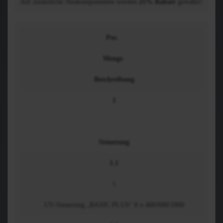
Auf zusätzliche Neukomponenten werden
25% Rabatt
gewährt!
Pos.
Menge
Beschreibung
1
Steuerung
1.1
1
UV-Steuerung „BASIC PLUS“ 8 x 400/600/1000