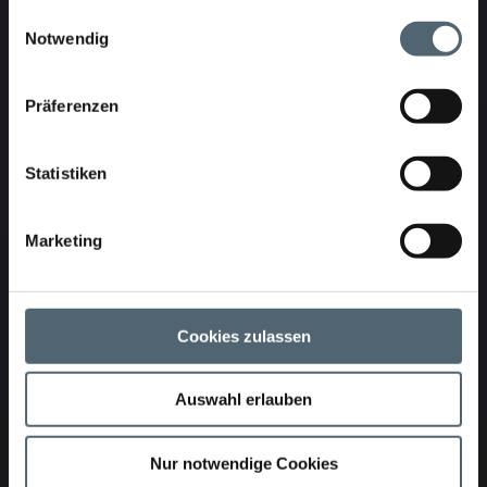
gesammelt haben.
Einwilligungsauswahl
Notwendig
Protokollierung mit externem Laptop
2
Präferenzen
Statistiken
Kabeltrommel
2.1
Marketing
1
UV-Aushärtetrommel mobil, mit ca.130 m Aushärtekabel
Cookies zulassen
2.2
Auswahl erlauben
1
Integrierte Geschwindigkeitssteuerung
Nur notwendige Cookies