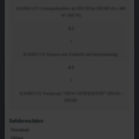
KASRO UV Lichtquellenkette ab DN150 bis DN500 (8 x 400
W/ 600 W)
4.2
1
KASRO UV Kamera mit Farbbild und hitzebeständig
4.3
1
KASRO UV Packersatz *NEW GENERATION* DN150 -
DN500
Infobroschüre
Download
Öffnen