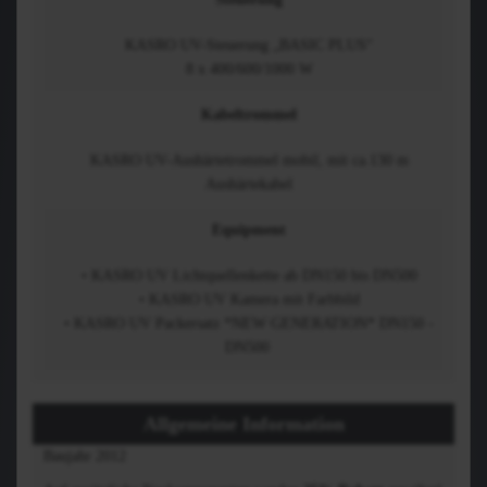
KASRO UV-Steuerung „BASIC PLUS“
8 x 400/600/1000 W
Kabeltrommel
KASRO UV-Aushärtetrommel mobil, mit ca.130 m
Aushärtekabel
Equipment
• KASRO UV Lichtquellenkette ab DN150 bis DN500
• KASRO UV Kamera mit Farbbild
• KASRO UV Packersatz *NEW GENERATION* DN150 -
DN500
Allgemeine Information
Baujahr 2012