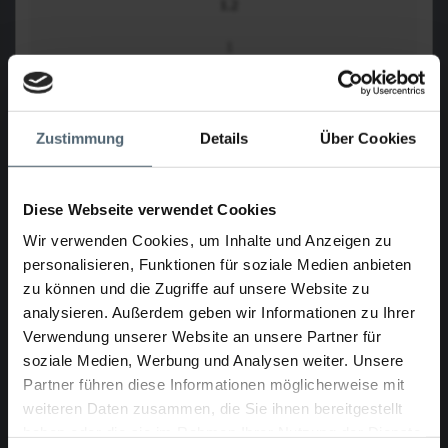
1.2
1
DVD-Recorder, Video-Monitor, Kamerasteuerung
1.3
Zustimmung
Details
Über Cookies
1
Diese Webseite verwendet Cookies
Messdatenerfassung je 3 x Lineroberflächentemperatur, 1 x
Lufttemperatur und 1 x Kalibrierungsdruck
Wir verwenden Cookies, um Inhalte und Anzeigen zu
personalisieren, Funktionen für soziale Medien anbieten
1.4
zu können und die Zugriffe auf unsere Website zu
analysieren. Außerdem geben wir Informationen zu Ihrer
1
Verwendung unserer Website an unsere Partner für
soziale Medien, Werbung und Analysen weiter. Unsere
Störungsanzeige
Partner führen diese Informationen möglicherweise mit
1.5
weiteren Daten zusammen, die Sie ihnen bereitgestellt
haben oder die sie im Rahmen Ihrer Nutzung der Dienste
1