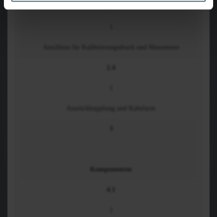
2.3
1
Anschluss für Kalibrierungsdruck und Manometer
2.4
1
Ausrückkupplung und Kabelarm
3
Komponenten
4.1
1