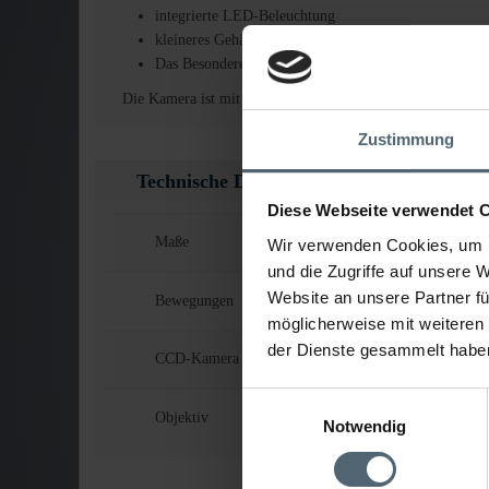
integrierte LED-Beleuchtung
kleineres Gehäuse, somit für kleinere Nennweiten bes
Das Besondere: Kamera ist selbstreinigend, da sich Gl
Die Kamera ist mit einem Drehantrieb ausgerüstet, wodurch
Zustimmung
Technische Daten
Diese Webseite verwendet 
Maße
Länge 120mm
Wir verwenden Cookies, um I
und die Zugriffe auf unsere 
Website an unsere Partner fü
Bewegungen
Schwenken 34
möglicherweise mit weiteren
der Dienste gesammelt habe
CCD-Kamera
625 Linien
Einwilligungsauswahl
Objektiv
53,4°
Notwendig