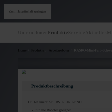
Zum Hauptinhalt springen
Unternehmen
Produkte
Service
Aktuelles
M
Home
Produkte
Arbeitsroboter
KASRO-Mini-Farb-Schwe
Produktbeschreibung
LED-Kamera: SELBSTREINIGEND
für alle Roboter geeignet