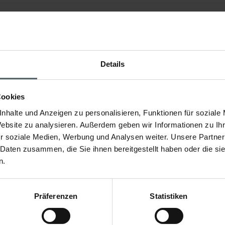
ser geeignet
aszylinder separat zum Objektiv dreht
 jeder gewünschte Bildausschnitt betrachtet werden kann.
Details
Cookies
, Gehäusequerschnitt 66mm, Schwenkkopfdurchmesser 45mm
nhalte und Anzeigen zu personalisieren, Funktionen für soziale
Website zu analysieren. Außerdem geben wir Informationen zu I
r soziale Medien, Werbung und Analysen weiter. Unsere Partner
0°, Fokussierung bis 10mm
 Daten zusammen, die Sie ihnen bereitgestellt haben oder die s
n.
Präferenzen
Statistiken