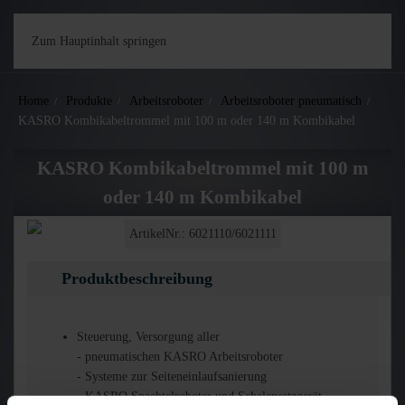
Zum Hauptinhalt springen
Home
Produkte
Arbeitsroboter
Arbeitsroboter pneumatisch
KASRO Kombikabeltrommel mit 100 m oder 140 m Kombikabel
KASRO Kombikabeltrommel mit 100 m
oder 140 m Kombikabel
ArtikelNr.: 6021110/6021111
Produktbeschreibung
Steuerung, Versorgung aller
- pneumatischen KASRO Arbeitsroboter
- Systeme zur Seiteneinlaufsanierung
- KASRO Spachtelroboter und Schalensetzgerät