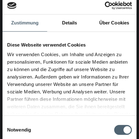
Kombikabel enthält alle Leitungen: Stromleitungen,
Steuerluftleitungen, Wasserleitung
Roboter können auch aus dem Kanal zurück gezogen
Zustimmung
Details
Über Cookies
werden
Erhältlich mit:
100 m Kombikabel (ø 40 mm)
Diese Webseite verwendet Cookies
optional: breitere Variante mit 140 m Kombikabel (ø 40
Wir verwenden Cookies, um Inhalte und Anzeigen zu
mm)
personalisieren, Funktionen für soziale Medien anbieten
zu können und die Zugriffe auf unsere Website zu
analysieren. Außerdem geben wir Informationen zu Ihrer
Technische Daten
Verwendung unserer Website an unsere Partner für
soziale Medien, Werbung und Analysen weiter. Unsere
Maße
Partner führen diese Informationen möglicherweise mit
weiteren Daten zusammen, die Sie ihnen bereitgestellt
Länge 1800mm, Breite 680mm, Höhe 1220mm
haben oder die sie im Rahmen Ihrer Nutzung der Dienste
gesammelt haben.
Einwilligungsauswahl
Gewicht
Notwendig