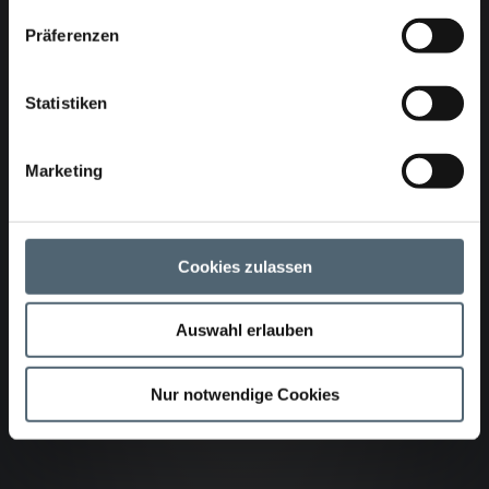
500kg
Präferenzen
Betriebsmedien
Statistiken
230V/50Hz/10A; Druckluft 2,5 m³/min 12 bar
Marketing
Kombikabel
4x PUR-Schlauch 4x6mm, 1x PUR- Gewebeschlauch
16x20mm, 12x1,5mm², 18x0,5mm², 4x2x0,25mm²
Cookies zulassen
Außenmantel PUR kevlarverstärkt
Auswahl erlauben
< Zurück
Weiter >
Nur notwendige Cookies