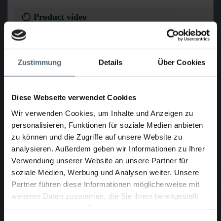
Product video
Load Video from YouTube
Zustimmung
Details
Über Cookies
Diese Webseite verwendet Cookies
Product Description
Wir verwenden Cookies, um Inhalte und Anzeigen zu
personalisieren, Funktionen für soziale Medien anbieten
zu können und die Zugriffe auf unsere Website zu
8 x 400 W, 8 x 600 W
analysieren. Außerdem geben wir Informationen zu Ihrer
The nominal diameter to be rehabilitated is achieved with
Verwendung unserer Website an unsere Partner für
the aid of appropriate wheel extensions
soziale Medien, Werbung und Analysen weiter. Unsere
can also be extended to egg profiles for DN 300 / 450 to
Partner führen diese Informationen möglicherweise mit
DN 400 / 600
weiteren Daten zusammen, die Sie ihnen bereitgestellt
For this purpose 16 "crosses" are required, which are
haben oder die sie im Rahmen Ihrer Nutzung der Dienste
screwed around the circular housings of the individual
elements of the light source.
gesammelt haben.