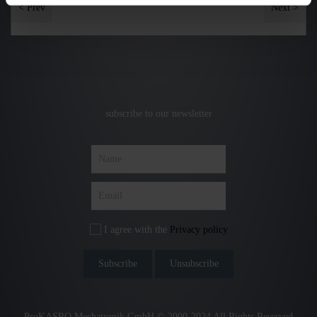
< Prev
Next >
subscribe to our newsletter
I agree with the
Privacy policy
ProKASRO Mechatronik GmbH © 2000-2024 All Rights Reserved