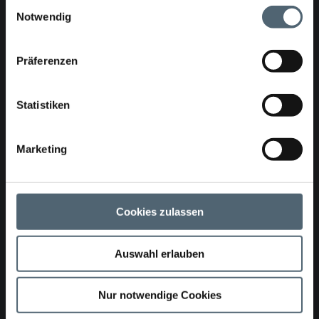
Einwilligungsauswahl
Notwendig
Technical Data
Präferenzen
Dimensions
Statistiken
Length approx. 3000mm, pluggable wheel extensions
Marketing
Performance
8 UV-lamps à 400W pluggable in ceramic frame
Cookies zulassen
Sensors
Auswahl erlauben
3 piece variable IR sensors for recording the laminate
temperature
Nur notwendige Cookies