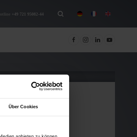
otline
+49 721 95082-44
Über Cookies
 Medien anbieten zu können