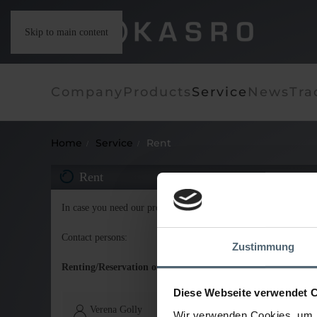
Skip to main content
Company
Products
Service
News
Tra
Home
Service
Rent
Rent
In case you need our products only temporary, we also have our
Contact persons:
Zustimmung
Renting/Reservation of Vehicles & Equipment
Diese Webseite verwendet 
Verena Golly
Wir verwenden Cookies, um I