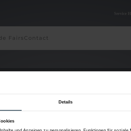
Service H
de Fairs
Contact
 equipment and vehicles for rent.
Details
Cookies
nhalte und Anzeigen zu personalisieren, Funktionen für soziale