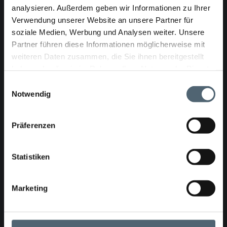
analysieren. Außerdem geben wir Informationen zu Ihrer
Technical Data
Verwendung unserer Website an unsere Partner für
soziale Medien, Werbung und Analysen weiter. Unsere
Partner führen diese Informationen möglicherweise mit
Dimensions
weiteren Daten zusammen, die Sie ihnen bereitgestellt
Length 800mm Width 95mm Height 103mm
haben oder die sie im Rahmen Ihrer Nutzung der Dienste
gesammelt haben.
Einwilligungsauswahl
Notwendig
Driving speed
0–10m/min
Präferenzen
Movements
Statistiken
Rotation 900° Lift: 65mm
Marketing
Weight
50kg