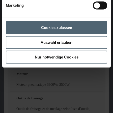
course 250mm, 0 - 10mm/s;
Marketing
Pivotement tête de travail sur 90°, déplacement
(avant/arrière) 0-14m/min
Poids
Cookies zulassen
36kg sans équipements
Auswahl erlauben
Mode de fonctionnement
Nur notwendige Cookies
Air comprimé 12bar; puissance du compresseur 2,5m³/min
Moteur
Moteur pneumatique 3600W/ 2500W
Outils de fraisage
Outils de fraisage et de meulage selon liste d’outils,