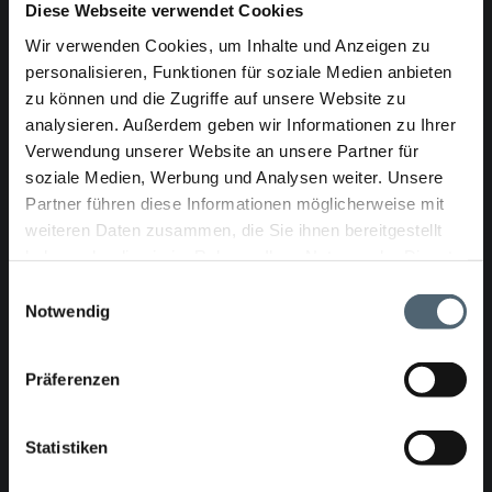
Diese Webseite verwendet Cookies
arbres d’extension en cas de canalisations de petits
diamètres nominaux
Wir verwenden Cookies, um Inhalte und Anzeigen zu
personalisieren, Funktionen für soziale Medien anbieten
Options:
zu können und die Zugriffe auf unsere Website zu
Jeux de roues pour élargissement à DN800 (N° article:
analysieren. Außerdem geben wir Informationen zu Ihrer
1020003-Aufsatz)
Verwendung unserer Website an unsere Partner für
Equipements pour profils ovoïdes
soziale Medien, Werbung und Analysen weiter. Unsere
Partner führen diese Informationen möglicherweise mit
weiteren Daten zusammen, die Sie ihnen bereitgestellt
Caractéristiques techniques
haben oder die sie im Rahmen Ihrer Nutzung der Dienste
gesammelt haben.
Einwilligungsauswahl
Dimensions
Notwendig
Longueur sans moteur de meulage 740mm, largeur 134mm,
hauteur 154mm
Präferenzen
Mouvements
Statistiken
Rotation continue 0-2/min;