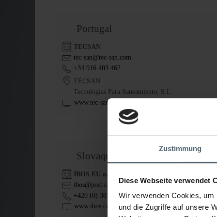
Portugal
TECSAN
tec-san@tec-san.com
+34 916 403 462
TECSAN
Tecnologias Para Saneamiento, S.L.
www.tec-san.com
Zustimmung
Slovaquie
IBOS EU a.s.
Diese Webseite verwendet 
ibos@post.cz
Wir verwenden Cookies, um I
+420 (0) 387 310 227
www.ibos.cz
und die Zugriffe auf unsere 