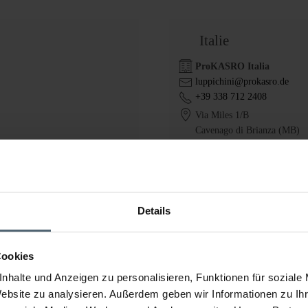
Italie
ProKASRO Italia
luppichini@prokasro.de
+39 338 712 2408
Via Miles 1/B
Cavenago di Brianza (MB)
www.prokasro.com
Details
République tchèq
IBOS EU a.s.
Cookies
ibos@post.cz
nhalte und Anzeigen zu personalisieren, Funktionen für soziale
+420 (0) 387 310 227
www.ibos.cz
Website zu analysieren. Außerdem geben wir Informationen zu I