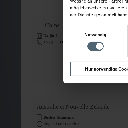
Website an unsere Partner fü
möglicherweise mit weiteren
der Dienste gesammelt habe
China
Einwilligungsauswahl
Notwendig
Naijin Ji
+86 (0) 139 3416 7500
Nur notwendige Cook
Australie et Nouvelle-Zélande
Bucher Municipal
Réparations et service