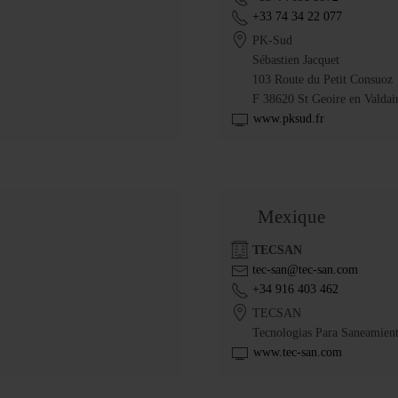
+33 74 34 22 077
PK-Sud
Sébastien Jacquet
103 Route du Petit Consuoz
F 38620 St Geoire en Valdai
www.pksud.fr
Mexique
TECSAN
tec-san@tec-san.com
+34 916 403 462
TECSAN
Tecnologias Para Saneamient
www.tec-san.com