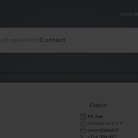
Service H
es
Exposition
Contact
France
PK-Sud
Partenaire de S.A.V.
contact@pksud.fr
+33 4 7691 9972