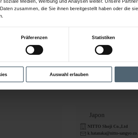
r soziale Medien, Werbung und Analysen weiter. Unsere Partner
 Daten zusammen, die Sie ihnen bereitgestellt haben oder die s
n.
Afrique du Sud
Präferenzen
Statistiken
Bodotex South Africa
leslie@bodotex.co.za
+45 7640 8999
Bodotex Composites Pty (Lt
P.O.Box 677
6312 St Francis Bay
ies
Auswahl erlauben
www.bodotex.dk
Japon
NITTO Shoji Co.,Ltd
k.hatanaka@nitto-sangyo.co.