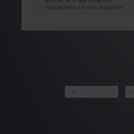
Room 805, No.25, West Dawang Road
Chaoyang District, CN-100022 Beijing,China