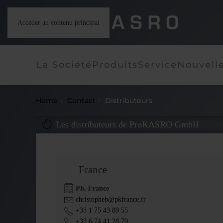
Accéder au contenu principal
La Société
Produits
Service
Nouvell
Home
Contact
Distributeurs
Les distributeurs de ProKASRO GmbH
France
PK-France
christopheb@pkfrance.fr
+33 1 75 43 89 55
+33 6 74 41 28 79