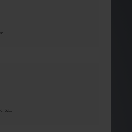
ne
o, S.L.