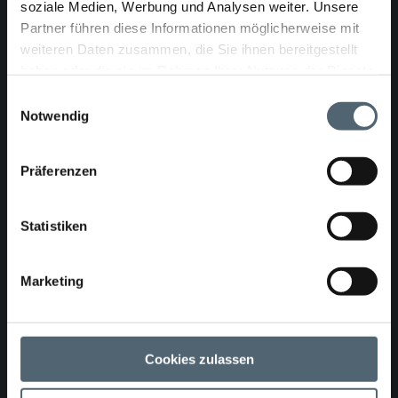
soziale Medien, Werbung und Analysen weiter. Unsere
Partner führen diese Informationen möglicherweise mit
KASRO Steuerung Elektro
weiteren Daten zusammen, die Sie ihnen bereitgestellt
haben oder die sie im Rahmen Ihrer Nutzung der Dienste
gesammelt haben.
Einwilligungsauswahl
Notwendig
Präferenzen
Statistiken
ArtikelNr.: 1024350/1030002
Marketing
KASRO Kabeltrommel mit 120m
Elektrozwillingsleitung
Cookies zulassen